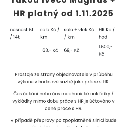
rukou Iveco Magirus +
HR platný od 1.11.2025
nosnost 8t
solo Kč /
solo + vlek Kč
HR Kč /
/ 14t
km
/ km
hod
1.800,-
63,- Kč
69,- Kč
Kč
Prostoje ze strany objednavatele v průběhu
výkonu v hodinové sazbě jako práce s HR.
Čas čekání nebo čas mechanické nakládky /
vykládky mimo dobu práce s HR je účtováno v
ceně práce s HR.
V případě přepravy po zpoplatněné silnici bude