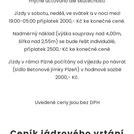
mýtné účtováno dle skutečnosti.
Jízdy v sobotu, neděli, ve svátek a v noci mezi
19:00-05:00 příplatek 2000,- Kč ke konečné ceně.
Nadměrný náklad (výška soupravy nad 4,00m,
šířka nad 2,55m) se bude řešit individuálě,
příplatek 2500,-Kč ke konečné ceně
Jízdy v rámci Plzně počítány od výjezdu po návrat
(sídlo Betonové jímky Plzeň) v hodinové sazbě
2000,- Kč.
Uvedené ceny jsou bez DPH
Ceník jádrového vrtání